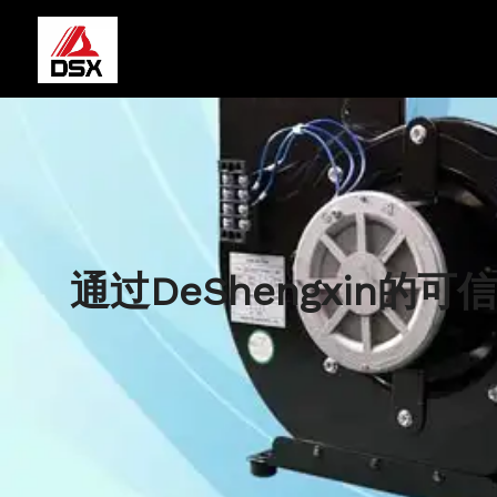
通过DeShengxin